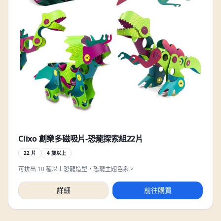
Clixo 創樂多磁吸片-恐龍探索組22片
22 片
4 歲以上
可拼出 10 種以上恐龍造型，恐龍主題色系。
詳細
前往購買