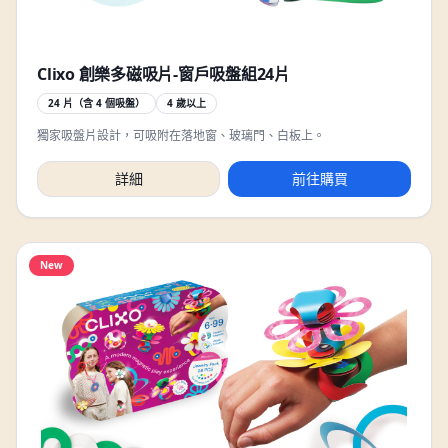
Clixo 創樂多磁吸片-窗戶吸盤組24片
24 片（含 4 個吸盤）
4 歲以上
獨家吸盤片設計，可吸附在落地窗、玻璃門、白板上。
詳細
前往購買
New