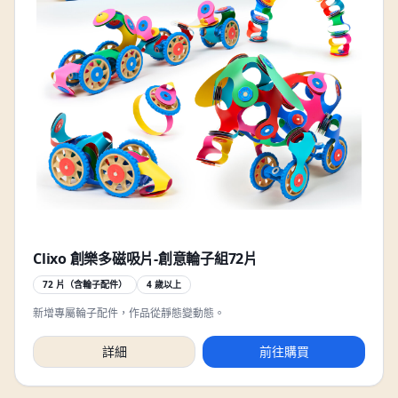
Clixo 創樂多磁吸片-創意輪子組72片
72 片（含輪子配件）
4 歲以上
新增專屬輪子配件，作品從靜態變動態。
詳細
前往購買