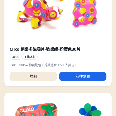
Clixo 創樂多磁吸片-歡樂組-粉黃色30片
30 片
4 歲以上
Pink + Yellow 粉黃配色，片數適合 1～2 人共玩。
詳細
前往購買