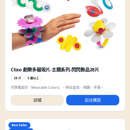
Clixo 創樂多磁吸片-主題系列-閃閃飾品28片
28 片
5 歲以上
可穿戴設計（Wearable Colors），拼出皇冠、項鍊、手環。
詳細
前往購買
Best Seller