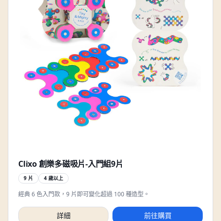
Clixo 創樂多磁吸片-入門組9片
9 片
4 歲以上
經典 6 色入門款，9 片即可變化超過 100 種造型。
詳細
前往購買