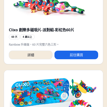
Clixo 創樂多磁吸片-派對組-彩虹色60片
60 片
4 歲以上
Rainbow 升級版，60 片完整六色三形。
詳細
前往購買