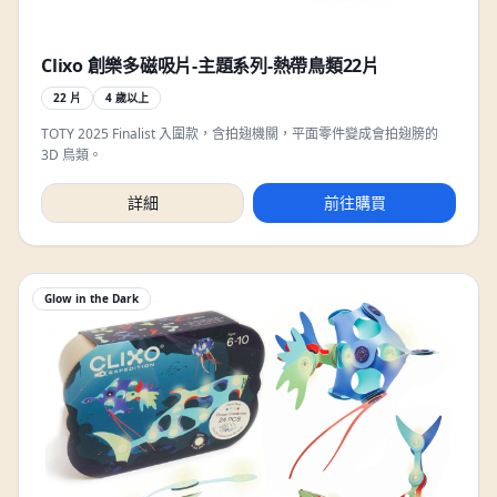
Clixo 創樂多磁吸片-主題系列-熱帶鳥類22片
22 片
4 歲以上
TOTY 2025 Finalist 入圍款，含拍翅機關，平面零件變成會拍翅膀的
3D 鳥類。
詳細
前往購買
Glow in the Dark