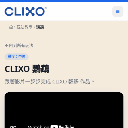
玩法教學
鸚鵡
回到所有玩法
難度：
中等
CLIXO
鸚鵡
跟著影片一步步完成 CLIXO 鸚鵡 作品。