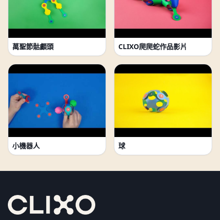
萬聖節骷顱頭
CLIXO爬爬蛇作品影片
小機器人
球