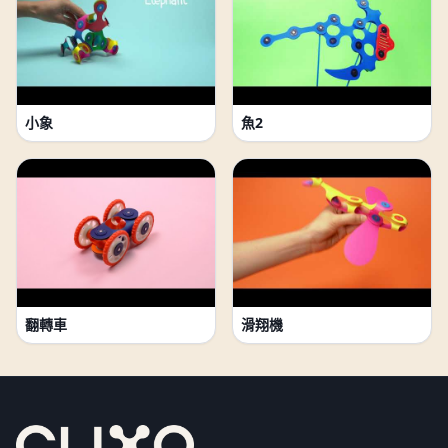
小象
魚2
翻轉車
滑翔機