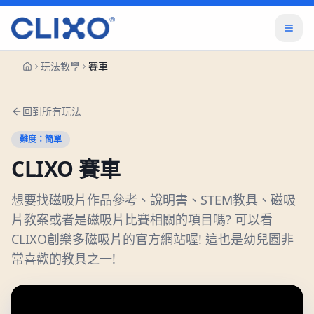
玩法教學
賽車
回到所有玩法
難度：
簡單
CLIXO
賽車
想要找磁吸片作品參考、說明書、STEM教具、磁吸
片教案或者是磁吸片比賽相關的項目嗎? 可以看
CLIXO創樂多磁吸片的官方網站喔! 這也是幼兒園非
常喜歡的教具之一!