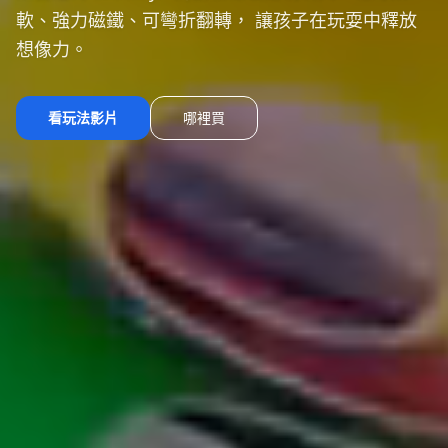
軟、強力磁鐵、可彎折翻轉， 讓孩子在玩耍中釋放
想像力。
看玩法影片
哪裡買