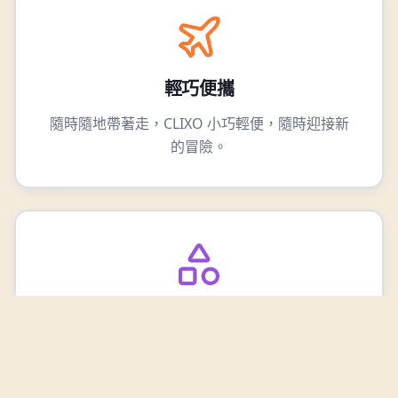
輕巧便攜
隨時隨地帶著走，CLIXO 小巧輕便，隨時迎接新
的冒險。
形狀多變
靈活度超高，一個形狀可以多種不同的方式彎
曲、翻轉與連接。